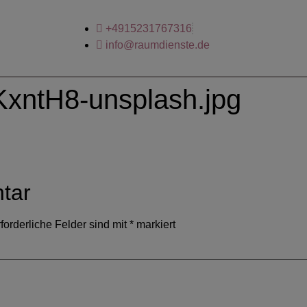
+4915231767316
info@raumdienste.de
KxntH8-unsplash.jpg
tar
forderliche Felder sind mit
*
markiert